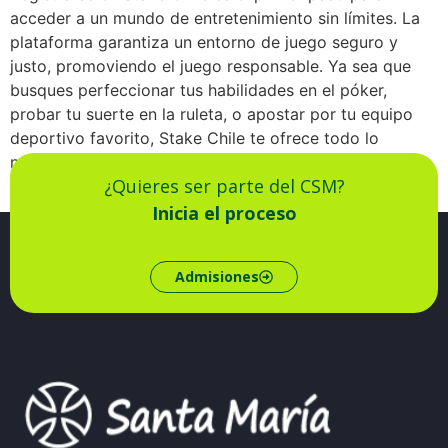
acceder a un mundo de entretenimiento sin límites. La
plataforma garantiza un entorno de juego seguro y
justo, promoviendo el juego responsable. Ya sea que
busques perfeccionar tus habilidades en el póker,
probar tu suerte en la ruleta, o apostar por tu equipo
deportivo favorito, Stake Chile te ofrece todo lo
necesario para una experiencia gratificante y
¿Quieres ser parte del CSM?
potencialmente lucrativa.
Inicia el proceso
Admisiones