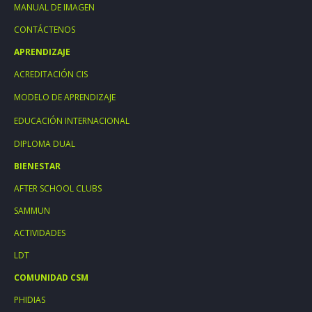
MANUAL DE IMAGEN
CONTÁCTENOS
APRENDIZAJE
ACREDITACIÓN CIS
MODELO DE APRENDIZAJE
EDUCACIÓN INTERNACIONAL
DIPLOMA DUAL
BIENESTAR
AFTER SCHOOL CLUBS
SAMMUN
ACTIVIDADES
LDT
COMUNIDAD CSM
PHIDIAS