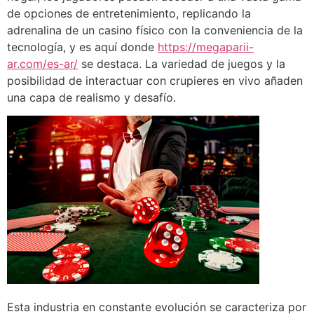
de opciones de entretenimiento, replicando la
adrenalina de un casino físico con la conveniencia de la
tecnología, y es aquí donde
https://megaparii-
ar.com/es-ar/
se destaca. La variedad de juegos y la
posibilidad de interactuar con crupieres en vivo añaden
una capa de realismo y desafío.
Esta industria en constante evolución se caracteriza por