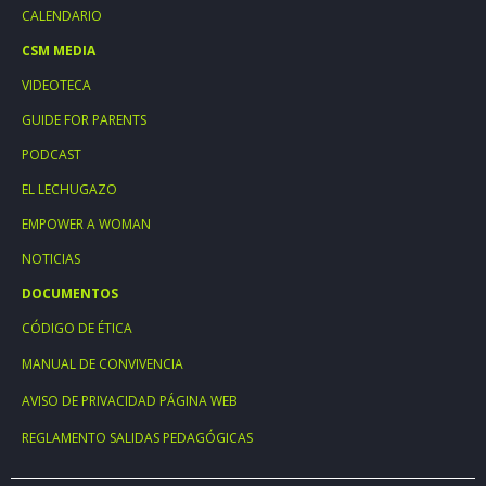
CALENDARIO
CSM MEDIA
VIDEOTECA
GUIDE FOR PARENTS
PODCAST
EL LECHUGAZO
EMPOWER A WOMAN
NOTICIAS
DOCUMENTOS
CÓDIGO DE ÉTICA
MANUAL DE CONVIVENCIA
AVISO DE PRIVACIDAD PÁGINA WEB
REGLAMENTO SALIDAS PEDAGÓGICAS