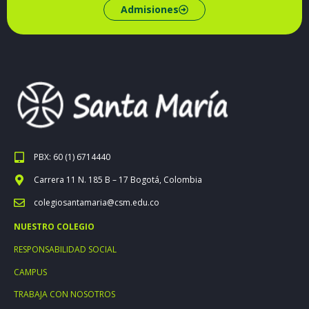
Admisiones
PBX: 60 (1) 6714440
Carrera 11 N. 185 B – 17 Bogotá, Colombia
colegiosantamaria@csm.edu.co
NUESTRO COLEGIO
RESPONSABILIDAD SOCIAL
CAMPUS
TRABAJA CON NOSOTROS