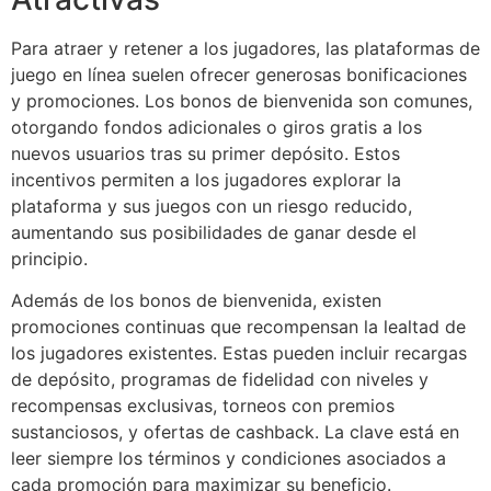
Para atraer y retener a los jugadores, las plataformas de
juego en línea suelen ofrecer generosas bonificaciones
y promociones. Los bonos de bienvenida son comunes,
otorgando fondos adicionales o giros gratis a los
nuevos usuarios tras su primer depósito. Estos
incentivos permiten a los jugadores explorar la
plataforma y sus juegos con un riesgo reducido,
aumentando sus posibilidades de ganar desde el
principio.
Además de los bonos de bienvenida, existen
promociones continuas que recompensan la lealtad de
los jugadores existentes. Estas pueden incluir recargas
de depósito, programas de fidelidad con niveles y
recompensas exclusivas, torneos con premios
sustanciosos, y ofertas de cashback. La clave está en
leer siempre los términos y condiciones asociados a
cada promoción para maximizar su beneficio.