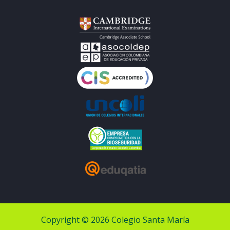
Copyright © 2026 Colegio Santa María