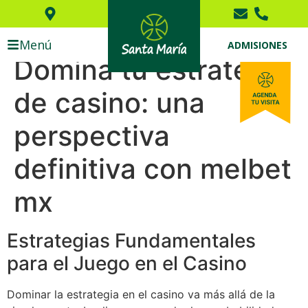
Menú
ADMISIONES
Domina tu estrategia
de casino: una
perspectiva
definitiva con melbet
mx
Estrategias Fundamentales
para el Juego en el Casino
Dominar la estrategia en el casino va más allá de la