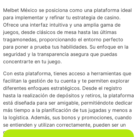
Melbet México se posiciona como una plataforma ideal
para implementar y refinar tu estrategia de casino.
Ofrece una interfaz intuitiva y una amplia gama de
juegos, desde clásicos de mesa hasta las últimas
tragamonedas, proporcionando el entorno perfecto
para poner a prueba tus habilidades. Su enfoque en la
seguridad y la transparencia asegura que puedas
concentrarte en tu juego.
Con esta plataforma, tienes acceso a herramientas que
facilitan la gestión de tu cuenta y te permiten explorar
diferentes enfoques estratégicos. Desde el registro
hasta la realización de depósitos y retiros, la plataforma
está diseñada para ser amigable, permitiéndote dedicar
más tiempo a la planificación de tus jugadas y menos a
la logística. Además, sus bonos y promociones, cuando
se entienden y utilizan correctamente, pueden ser un
gran activo para tu estrategia de casino.