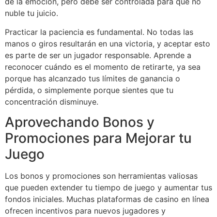
de la emoción, pero debe ser controlada para que no
nuble tu juicio.
Practicar la paciencia es fundamental. No todas las
manos o giros resultarán en una victoria, y aceptar esto
es parte de ser un jugador responsable. Aprende a
reconocer cuándo es el momento de retirarte, ya sea
porque has alcanzado tus límites de ganancia o
pérdida, o simplemente porque sientes que tu
concentración disminuye.
Aprovechando Bonos y
Promociones para Mejorar tu
Juego
Los bonos y promociones son herramientas valiosas
que pueden extender tu tiempo de juego y aumentar tus
fondos iniciales. Muchas plataformas de casino en línea
ofrecen incentivos para nuevos jugadores y