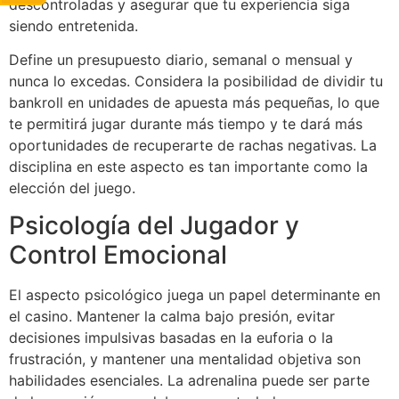
descontroladas y asegurar que tu experiencia siga
siendo entretenida.
Define un presupuesto diario, semanal o mensual y
nunca lo excedas. Considera la posibilidad de dividir tu
bankroll en unidades de apuesta más pequeñas, lo que
te permitirá jugar durante más tiempo y te dará más
oportunidades de recuperarte de rachas negativas. La
disciplina en este aspecto es tan importante como la
elección del juego.
Psicología del Jugador y
Control Emocional
El aspecto psicológico juega un papel determinante en
el casino. Mantener la calma bajo presión, evitar
decisiones impulsivas basadas en la euforia o la
frustración, y mantener una mentalidad objetiva son
habilidades esenciales. La adrenalina puede ser parte