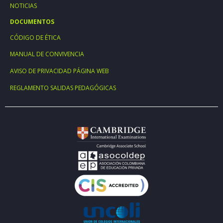
NOTICIAS
DOCUMENTOS
CÓDIGO DE ÉTICA
MANUAL DE CONVIVENCIA
AVISO DE PRIVACIDAD PÁGINA WEB
REGLAMENTO SALIDAS PEDAGÓGICAS