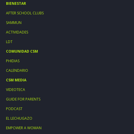
BIENESTAR
AFTER SCHOOL CLUBS
SAMMUN
ACTIVIDADES
LDT
COMUNIDAD CSM
PHIDIAS
CALENDARIO
CSM MEDIA
VIDEOTECA
GUIDE FOR PARENTS
PODCAST
EL LECHUGAZO
EMPOWER A WOMAN