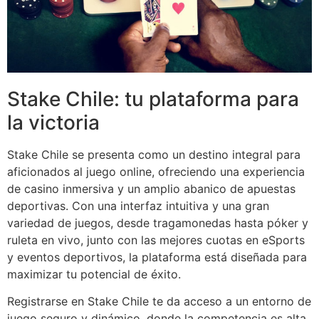
Stake Chile: tu plataforma para
la victoria
Stake Chile se presenta como un destino integral para
aficionados al juego online, ofreciendo una experiencia
de casino inmersiva y un amplio abanico de apuestas
deportivas. Con una interfaz intuitiva y una gran
variedad de juegos, desde tragamonedas hasta póker y
ruleta en vivo, junto con las mejores cuotas en eSports
y eventos deportivos, la plataforma está diseñada para
maximizar tu potencial de éxito.
Registrarse en Stake Chile te da acceso a un entorno de
juego seguro y dinámico, donde la competencia es alta