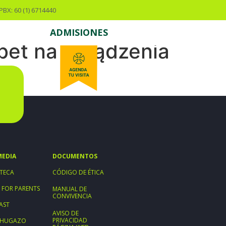
PBX: 60 (1) 6714440
ADMISIONES
bet na urządzenia
MEDIA
DOCUMENTOS
TECA
CÓDIGO DE ÉTICA
 FOR PARENTS
MANUAL DE
CONVIVENCIA
AST
AVISO DE
PRIVACIDAD
ECHUGAZO