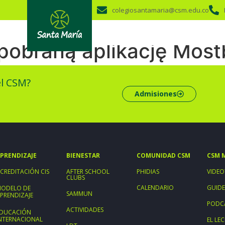
colegiosantamaria@csm.edu.co
pobraną aplikację Most
el CSM?
Admisiones
PRENDIZAJE
BIENESTAR
COMUNIDAD CSM
CSM 
CREDITACIÓN CIS
AFTER SCHOOL
PHIDIAS
VIDEO
CLUBS
CALENDARIO
GUIDE
ODELO DE
SAMMUN
PRENDIZAJE
PODC
ACTIVIDADES
DUCACIÓN
NTERNACIONAL
EL L