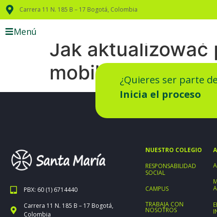
Carrera 11 N. 185 B – 17 Bogotá, Colombia
Menú
Jak aktualizować 
mobilne?
¿Quieres ser parte d
Inicia el proceso
NUESTRO COLEGIO
A
A
RESPONSABILIDAD
SOCIAL
M
A
CAMPUS
PBX: 60 (1) 6714440
TRABAJA CON
E
Carrera 11 N. 185 B – 17 Bogotá,
NOSOTROS
I
Colombia