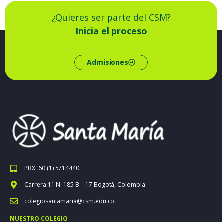
variano, ma solitamente si aggirano tra 30x e 50x
¿Quieres ser parte del CSM?
l’importo del bonus.
Inicia el proceso
Admisiones
PBX: 60 (1) 6714440
Carrera 11 N. 185 B – 17 Bogotá, Colombia
colegiosantamaria@csm.edu.co
NUESTRO COLEGIO