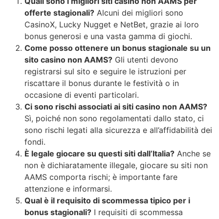
Quali sono i migliori siti casino non AAMS per
offerte stagionali?
Alcuni dei migliori sono
CasinoX, Lucky Nugget e NetBet, grazie ai loro
bonus generosi e una vasta gamma di giochi.
Come posso ottenere un bonus stagionale su un
sito casino non AAMS?
Gli utenti devono
registrarsi sul sito e seguire le istruzioni per
riscattare il bonus durante le festività o in
occasione di eventi particolari.
Ci sono rischi associati ai siti casino non AAMS?
Sì, poiché non sono regolamentati dallo stato, ci
sono rischi legati alla sicurezza e all’affidabilità dei
fondi.
È legale giocare su questi siti dall’Italia?
Anche se
non è dichiaratamente illegale, giocare su siti non
AAMS comporta rischi; è importante fare
attenzione e informarsi.
Qual è il requisito di scommessa tipico per i
bonus stagionali?
I requisiti di scommessa