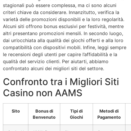
stagionali può essere complessa, ma ci sono alcuni
criteri chiave da considerare. Innanzitutto, verifica la
varietà delle promozioni disponibili e la loro regolarità.
Alcuni siti offrono bonus esclusivi per festività, mentre
altri presentano promozioni mensili. In secondo luogo,
dai un’occhiata alla qualità dei giochi offerti e alla loro
compatibilità con dispositivi mobili. Infine, leggi sempre
le recensioni degli utenti per capire l’affidabilità e la
qualità del servizio clienti. Per aiutarti, abbiamo
confrontato alcuni dei migliori siti del settore.
Confronto tra i Migliori Siti
Casino non AAMS
Sito
Bonus di
Tipi di
Metodi di
Benvenuto
Giochi
Pagamento