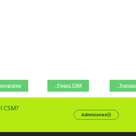
ronograma
· Pagos CSM
· Transp
el CSM?
Admisiones