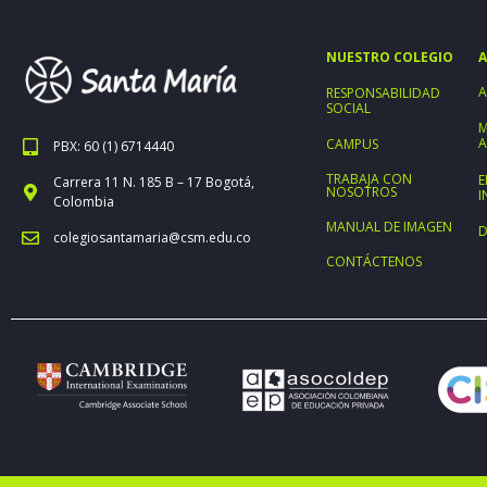
NUESTRO COLEGIO
A
A
RESPONSABILIDAD
SOCIAL
M
A
CAMPUS
PBX: 60 (1) 6714440
TRABAJA CON
E
Carrera 11 N. 185 B – 17 Bogotá,
NOSOTROS
I
Colombia
MANUAL DE IMAGEN
D
colegiosantamaria@csm.edu.co
CONTÁCTENOS