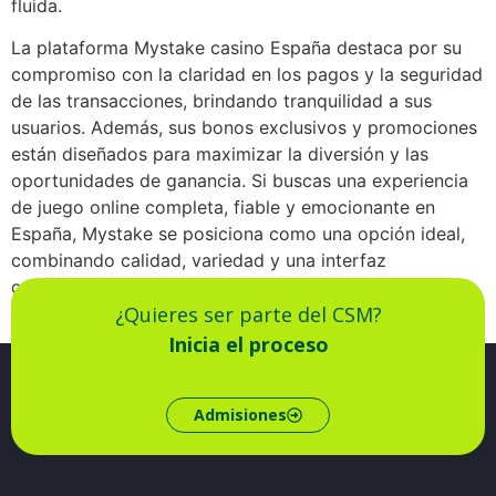
fluida.
La plataforma Mystake casino España destaca por su
compromiso con la claridad en los pagos y la seguridad
de las transacciones, brindando tranquilidad a sus
usuarios. Además, sus bonos exclusivos y promociones
están diseñados para maximizar la diversión y las
oportunidades de ganancia. Si buscas una experiencia
de juego online completa, fiable y emocionante en
España, Mystake se posiciona como una opción ideal,
combinando calidad, variedad y una interfaz
optimizada para tu comodidad.
¿Quieres ser parte del CSM?
Etiquetado
Mystake casino España
Inicia el proceso
Admisiones