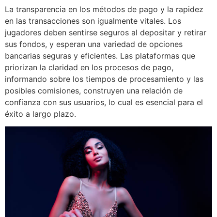
La transparencia en los métodos de pago y la rapidez
en las transacciones son igualmente vitales. Los
jugadores deben sentirse seguros al depositar y retirar
sus fondos, y esperan una variedad de opciones
bancarias seguras y eficientes. Las plataformas que
priorizan la claridad en los procesos de pago,
informando sobre los tiempos de procesamiento y las
posibles comisiones, construyen una relación de
confianza con sus usuarios, lo cual es esencial para el
éxito a largo plazo.