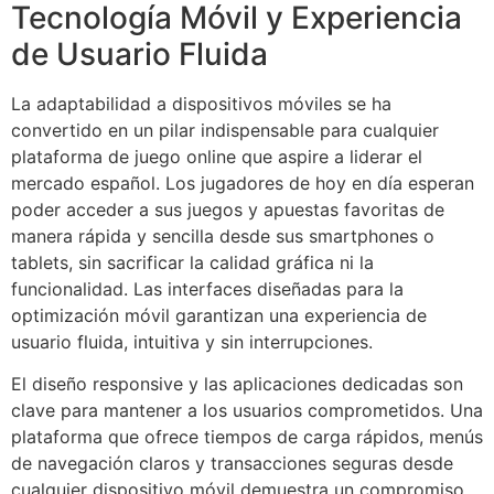
Tecnología Móvil y Experiencia
de Usuario Fluida
La adaptabilidad a dispositivos móviles se ha
convertido en un pilar indispensable para cualquier
plataforma de juego online que aspire a liderar el
mercado español. Los jugadores de hoy en día esperan
poder acceder a sus juegos y apuestas favoritas de
manera rápida y sencilla desde sus smartphones o
tablets, sin sacrificar la calidad gráfica ni la
funcionalidad. Las interfaces diseñadas para la
optimización móvil garantizan una experiencia de
usuario fluida, intuitiva y sin interrupciones.
El diseño responsive y las aplicaciones dedicadas son
clave para mantener a los usuarios comprometidos. Una
plataforma que ofrece tiempos de carga rápidos, menús
de navegación claros y transacciones seguras desde
cualquier dispositivo móvil demuestra un compromiso