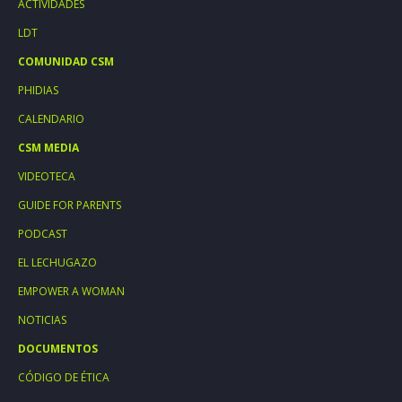
ACTIVIDADES
LDT
COMUNIDAD CSM
PHIDIAS
CALENDARIO
CSM MEDIA
VIDEOTECA
GUIDE FOR PARENTS
PODCAST
EL LECHUGAZO
EMPOWER A WOMAN
NOTICIAS
DOCUMENTOS
CÓDIGO DE ÉTICA