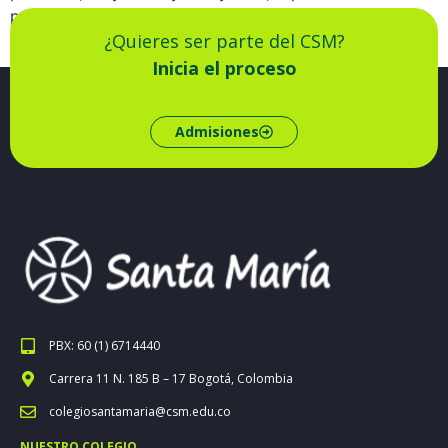
przelewy bankowe. Warto zapoznać się z dostępnymi
¿Quieres ser parte del CSM?
opcjami.
Inicia el proceso
Admisiones
PBX: 60 (1) 6714440
Carrera 11 N. 185 B – 17 Bogotá, Colombia
colegiosantamaria@csm.edu.co
NUESTRO COLEGIO