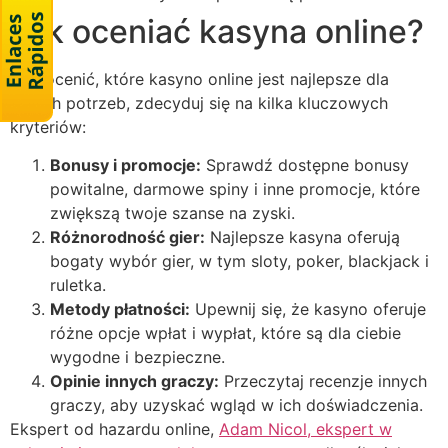
Jak oceniać kasyna online?
Aby ocenić, które kasyno online jest najlepsze dla
twoich potrzeb, zdecyduj się na kilka kluczowych
kryteriów:
Bonusy i promocje:
Sprawdź dostępne bonusy
powitalne, darmowe spiny i inne promocje, które
zwiększą twoje szanse na zyski.
Różnorodność gier:
Najlepsze kasyna oferują
bogaty wybór gier, w tym sloty, poker, blackjack i
ruletka.
Metody płatności:
Upewnij się, że kasyno oferuje
różne opcje wpłat i wypłat, które są dla ciebie
wygodne i bezpieczne.
Opinie innych graczy:
Przeczytaj recenzje innych
graczy, aby uzyskać wgląd w ich doświadczenia.
Ekspert od hazardu online,
Adam Nicol, ekspert w