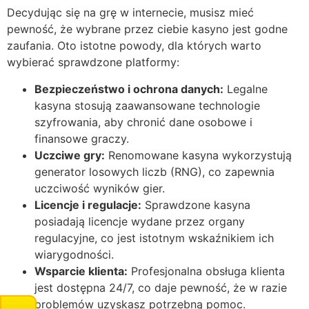
Decydując się na grę w internecie, musisz mieć
pewność, że wybrane przez ciebie kasyno jest godne
zaufania. Oto istotne powody, dla których warto
wybierać sprawdzone platformy:
Bezpieczeństwo i ochrona danych:
Legalne
kasyna stosują zaawansowane technologie
szyfrowania, aby chronić dane osobowe i
finansowe graczy.
Uczciwe gry:
Renomowane kasyna wykorzystują
generator losowych liczb (RNG), co zapewnia
uczciwość wyników gier.
Licencje i regulacje:
Sprawdzone kasyna
posiadają licencje wydane przez organy
regulacyjne, co jest istotnym wskaźnikiem ich
wiarygodności.
Wsparcie klienta:
Profesjonalna obsługa klienta
jest dostępna 24/7, co daje pewność, że w razie
problemów uzyskasz potrzebną pomoc.