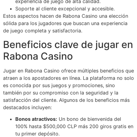
experiencia de juego de alta calidad.
Soporte al cliente excepcional y accesible.
Estos aspectos hacen de Rabona Casino una elección
sólida para los jugadores que buscan una experiencia
de juego completa y satisfactoria.
Beneficios clave de jugar en
Rabona Casino
Jugar en Rabona Casino ofrece múltiples beneficios que
atraen a los apostadores en línea. La plataforma no solo
es conocida por sus juegos y promociones, sino
también por su compromiso con la seguridad y la
satisfacción del cliente. Algunos de los beneficios más
destacados incluyen:
Bonos atractivos:
Un bono de bienvenida del
100% hasta $500,000 CLP más 200 giros gratis en
tu primer depósito.