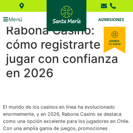
Menú
ADMISIONES
Rabona Casino:
cómo registrarte y
jugar con confianza
en 2026
El mundo de los casinos en línea ha evolucionado
enormemente, y en 2026, Rabona Casino se destaca
como una opción excelente para los jugadores en Chile.
Con una amplia gama de juegos, promociones