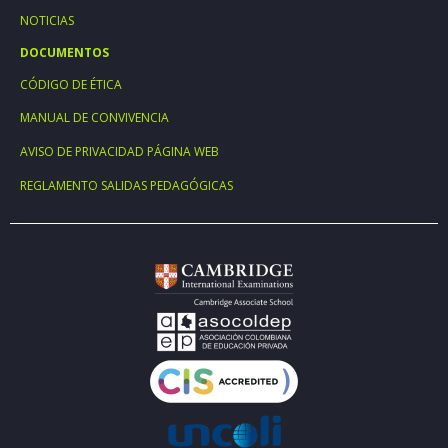
NOTICIAS
DOCUMENTOS
CÓDIGO DE ÉTICA
MANUAL DE CONVIVENCIA
AVISO DE PRIVACIDAD PÁGINA WEB
REGLAMENTO SALIDAS PEDAGÓGICAS