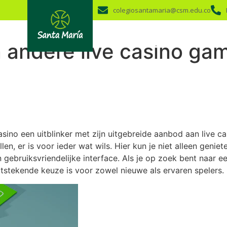
colegiosantamaria@csm.edu.co
 andere live casino gam
sino een uitblinker met zijn uitgebreide aanbod aan live ca
llen, er is voor ieder wat wils. Hier kun je niet alleen ge
 gebruiksvriendelijke interface. Als je op zoek bent naar 
stekende keuze is voor zowel nieuwe als ervaren spelers.