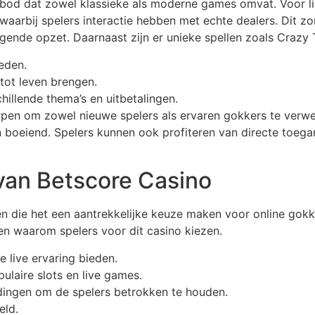
bod dat zowel klassieke als moderne games omvat. Voor lie
 waarbij spelers interactie hebben met echte dealers. Dit z
gende opzet. Daarnaast zijn er unieke spellen zoals Crazy
eden.
tot leven brengen.
hillende thema’s en uitbetalingen.
orpen om zowel nieuwe spelers als ervaren gokkers te ver
 en boeiend. Spelers kunnen ook profiteren van directe toe
 van Betscore Casino
n die het een aantrekkelijke keuze maken voor online gokk
nen waarom spelers voor dit casino kiezen.
e live ervaring bieden.
ulaire slots en live games.
ingen om de spelers betrokken te houden.
eld.