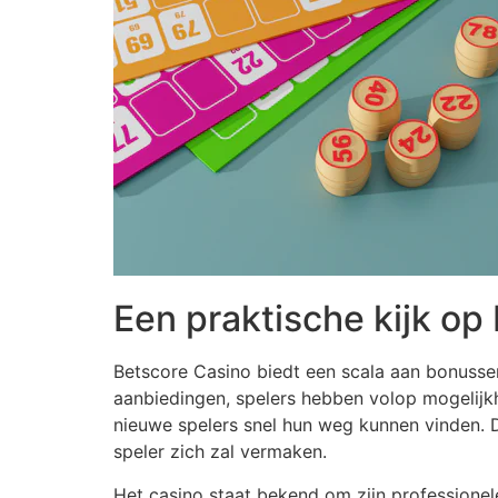
Een praktische kijk op
Betscore Casino biedt een scala aan bonusse
aanbiedingen, spelers hebben volop mogelijk
nieuwe spelers snel hun weg kunnen vinden. D
speler zich zal vermaken.
Het casino staat bekend om zijn professionele