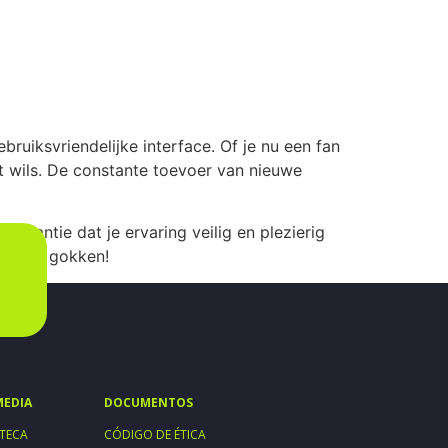
ruiksvriendelijke interface. Of je nu een fan
wat wils. De constante toevoer van nieuwe
arantie dat je ervaring veilig en plezierig
 online gokken!
MEDIA
DOCUMENTOS
TECA
CÓDIGO DE ÉTICA