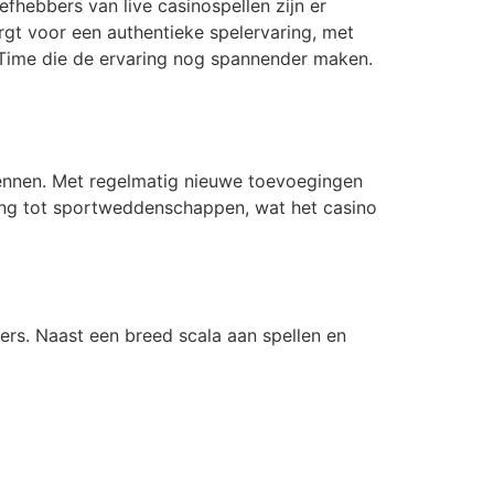
fhebbers van live casinospellen zijn er
orgt voor een authentieke spelervaring, met
 Time die de ervaring nog spannender maken.
wennen. Met regelmatig nieuwe toevoegingen
gang tot sportweddenschappen, wat het casino
ers. Naast een breed scala aan spellen en