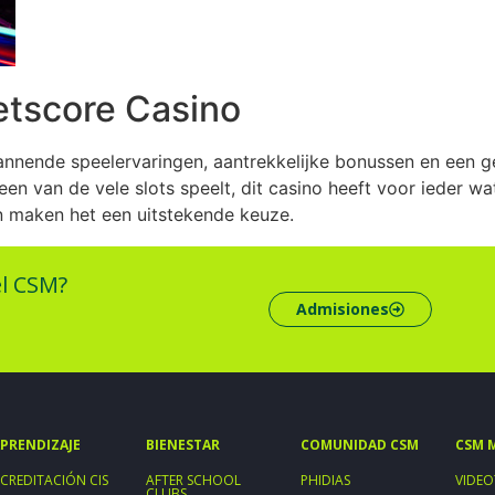
etscore Casino
nnende speelervaringen, aantrekkelijke bonussen en een geb
 een van de vele slots speelt, dit casino heeft voor ieder 
en maken het een uitstekende keuze.
sino en ontdek een wereld vol spanning en kansen, met de g
el CSM?
 te kiezen en deel uit te maken van de opwindende wereld van
Admisiones
PRENDIZAJE
BIENESTAR
COMUNIDAD CSM
CSM 
CREDITACIÓN CIS
AFTER SCHOOL
PHIDIAS
VIDEO
CLUBS