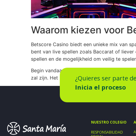
Waarom kiezen voor B
Betscore Casino biedt een unieke mix van spa
bent van live spellen zoals Baccarat of liever
spellen en de mogelijkheid om veilig te spel
Begin vandaag nog met spelen bij Betscore Ca
¿Quieres ser parte d
zal zijn. Het is tijd om je favoriete spellen
Inicia el proceso
NUESTRO COLEGIO
A
A
RESPONSABILIDAD