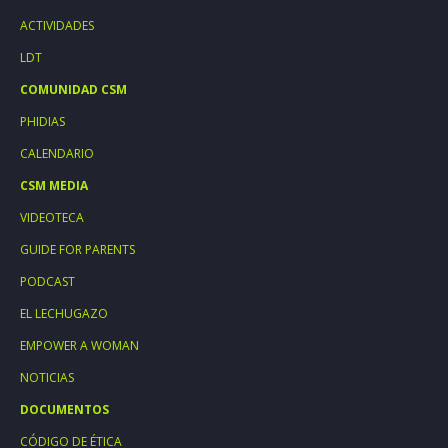
ACTIVIDADES
LDT
COMUNIDAD CSM
PHIDIAS
CALENDARIO
CSM MEDIA
VIDEOTECA
GUIDE FOR PARENTS
PODCAST
EL LECHUGAZO
EMPOWER A WOMAN
NOTICIAS
DOCUMENTOS
CÓDIGO DE ÉTICA