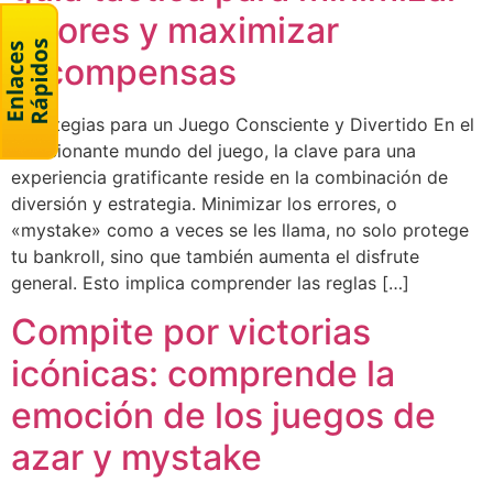
errores y maximizar
recompensas
Estrategias para un Juego Consciente y Divertido En el
emocionante mundo del juego, la clave para una
experiencia gratificante reside en la combinación de
diversión y estrategia. Minimizar los errores, o
«mystake» como a veces se les llama, no solo protege
tu bankroll, sino que también aumenta el disfrute
general. Esto implica comprender las reglas […]
Compite por victorias
icónicas: comprende la
emoción de los juegos de
azar y mystake