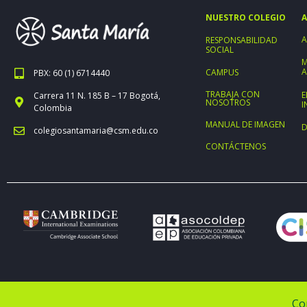
NUESTRO COLEGIO
A
A
RESPONSABILIDAD
SOCIAL
M
A
CAMPUS
PBX: 60 (1) 6714440
TRABAJA CON
E
Carrera 11 N. 185 B – 17 Bogotá,
NOSOTROS
I
Colombia
MANUAL DE IMAGEN
D
colegiosantamaria@csm.edu.co
CONTÁCTENOS
Co