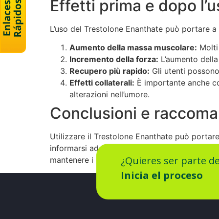
Effetti prima e dopo l’
L’uso del Trestolone Enanthate può portare a ri
Aumento della massa muscolare:
Molti
Incremento della forza:
L’aumento della 
Recupero più rapido:
Gli utenti possono
Effetti collaterali:
È importante anche con
alterazioni nell’umore.
Conclusioni e raccoma
Utilizzare il Trestolone Enanthate può portare
informarsi adeguatamente e consultare esperti 
¿Quieres ser parte d
mantenere i risultati e garantire il ritorno a li
Inicia el proceso