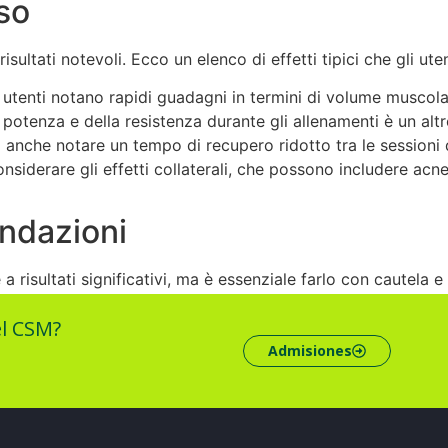
uso
sultati notevoli. Ecco un elenco di effetti tipici che gli ute
 utenti notano rapidi guadagni in termini di volume muscola
potenza e della resistenza durante gli allenamenti è un al
 anche notare un tempo di recupero ridotto tra le sessioni 
siderare gli effetti collaterali, che possono includere acn
ndazioni
 a risultati significativi, ma è essenziale farlo con cautela
del settore per minimizzare i rischi associati. Seguire un p
el CSM?
velli ormonali normali.
Admisiones