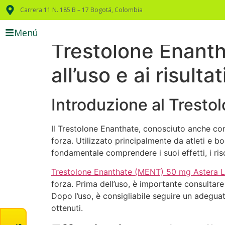
Carrera 11 N. 185 B – 17 Bogotá, Colombia
Menú
Trestolone Enant
all’uso e ai risultat
Introduzione al Tresto
Il Trestolone Enanthate, conosciuto anche co
forza. Utilizzato principalmente da atleti e b
fondamentale comprendere i suoi effetti, i risch
Trestolone Enanthate (MENT) 50 mg Astera 
forza. Prima dell’uso, è importante consultare
Dopo l’uso, è consigliabile seguire un adeguato
ottenuti.