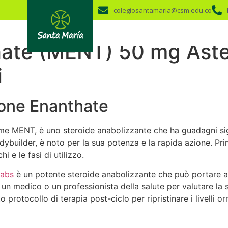
colegiosantamaria@csm.edu.co
hate (MENT) 50 mg Aste
i
lone Enanthate
me MENT, è uno steroide anabolizzante che ha guadagni sign
odybuilder, è noto per la sua potenza e la rapida azione. Pr
i e le fasi di utilizzo.
Labs
è un potente steroide anabolizzante che può portare a 
 un medico o un professionista della salute per valutare la s
 protocollo di terapia post-ciclo per ripristinare i livelli o