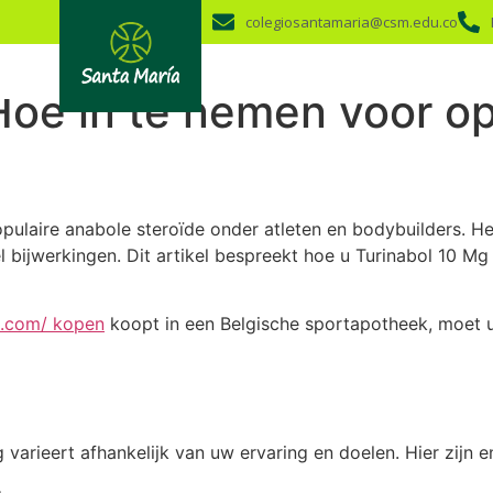
colegiosantamaria@csm.edu.co
Hoe in te nemen voor op
populaire anabole steroïde onder atleten en bodybuilders.
 bijwerkingen. Dit artikel bespreekt hoe u Turinabol 10 Mg
p.com/ kopen
koopt in een Belgische sportapotheek, moet u
arieert afhankelijk van uw ervaring en doelen. Hier zijn enk