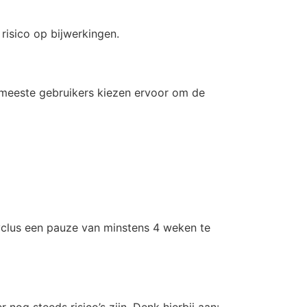
isico op bijwerkingen.
e meeste gebruikers kiezen ervoor om de
cyclus een pauze van minstens 4 weken te
nog steeds risico’s zijn. Denk hierbij aan: