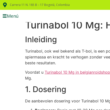
Carrera 11 N. 185 B – 17 Bogotá, Colombia
Menú
Turinabol 10 Mg: 
Inleiding
Turinabol, ook wel bekend als T-bol, is een 
spiermassa en kracht te verhogen zonder veel
beste resultaten.
Voordat u
Turinabol 10 Mg in belgianroidsho
Mg.
1. Dosering
De aanbevolen dosering voor Turinabol 10 Mg v