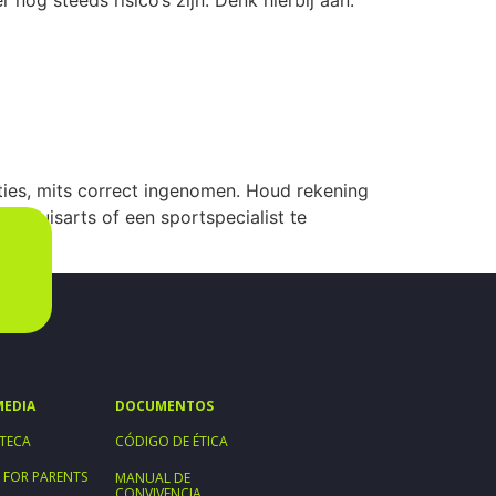
ties, mits correct ingenomen. Houd rekening
w huisarts of een sportspecialist te
MEDIA
DOCUMENTOS
TECA
CÓDIGO DE ÉTICA
 FOR PARENTS
MANUAL DE
CONVIVENCIA