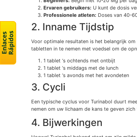
Beginners:
Begin met 10-20 Mg per dag
Ervaren gebruikers:
U kunt de dosis ve
Professionele atleten:
Doses van 40-60 
2. Inname Tijdstip
Voor optimale resultaten is het belangrijk o
tabletten in te nemen met voedsel om de opn
1 tablet ‘s ochtends met ontbijt
1 tablet ‘s middags met de lunch
1 tablet ‘s avonds met het avondeten
3. Cycli
Een typische cyclus voor Turinabol duurt mee
nemen om uw lichaam de kans te geven zich t
4. Bijwerkingen
Hoewel Turinabol bekend staat om zijn milde b