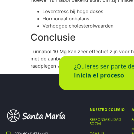
Leverstress bij hoge doses
Hormonaal onbalans
Verhoogde cholesterolwaarden
Conclusie
Turinabol 10 Mg kan zeer effectief zijn voor
met de aanbevolen doseringen, cycles en moge
¿Quieres ser parte d
raadplegen voor advies over het gebruik van 
Inicia el proceso
NUESTRO COLEGIO
A
A
RESPONSABILIDAD
SOCIAL
M
A
CAMPUS
PBX: 60 (1) 6714440