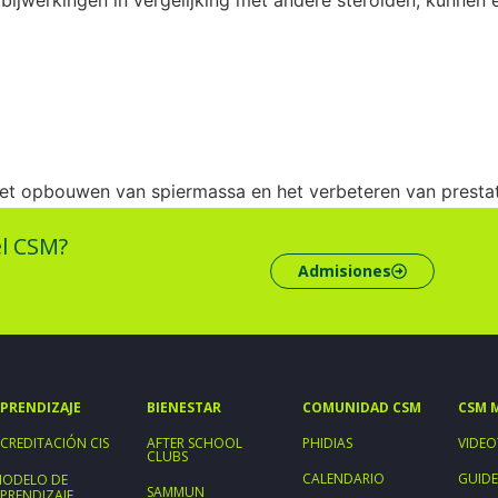
 het opbouwen van spiermassa en het verbeteren van presta
lijke bijwerkingen. Voordat u begint, is het raadzaam om u
el CSM?
anabole steroïden.
Admisiones
PRENDIZAJE
BIENESTAR
COMUNIDAD CSM
CSM 
CREDITACIÓN CIS
AFTER SCHOOL
PHIDIAS
VIDEO
CLUBS
CALENDARIO
GUIDE
ODELO DE
SAMMUN
PRENDIZAJE