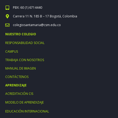
PBX: 60 (1) 6714440
Carrera 11 N. 185 B – 17 Bogotá, Colombia
colegiosantamaria@csm.edu.co
NUESTRO COLEGIO
RESPONSABILIDAD SOCIAL
CAMPUS
TRABAJA CON NOSOTROS
MANUAL DE IMAGEN
CONTÁCTENOS
APRENDIZAJE
ACREDITACIÓN CIS
MODELO DE APRENDIZAJE
EDUCACIÓN INTERNACIONAL