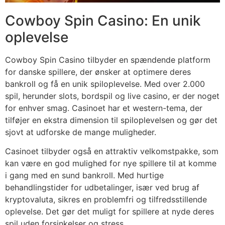
Cowboy Spin Casino: En unik
oplevelse
Cowboy Spin Casino tilbyder en spændende platform
for danske spillere, der ønsker at optimere deres
bankroll og få en unik spiloplevelse. Med over 2.000
spil, herunder slots, bordspil og live casino, er der noget
for enhver smag. Casinoet har et western-tema, der
tilføjer en ekstra dimension til spiloplevelsen og gør det
sjovt at udforske de mange muligheder.
Casinoet tilbyder også en attraktiv velkomstpakke, som
kan være en god mulighed for nye spillere til at komme
i gang med en sund bankroll. Med hurtige
behandlingstider for udbetalinger, især ved brug af
kryptovaluta, sikres en problemfri og tilfredsstillende
oplevelse. Det gør det muligt for spillere at nyde deres
spil uden forsinkelser og stress.