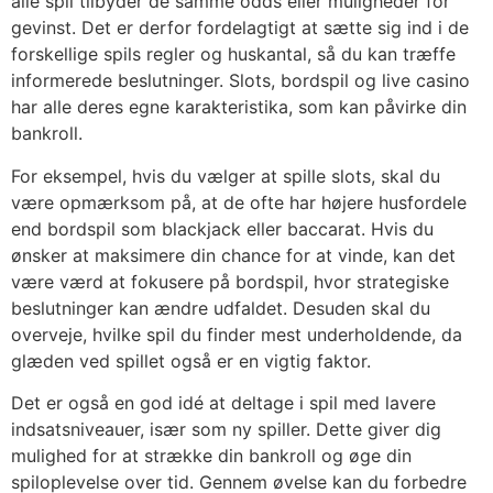
alle spil tilbyder de samme odds eller muligheder for
gevinst. Det er derfor fordelagtigt at sætte sig ind i de
forskellige spils regler og huskantal, så du kan træffe
informerede beslutninger. Slots, bordspil og live casino
har alle deres egne karakteristika, som kan påvirke din
bankroll.
For eksempel, hvis du vælger at spille slots, skal du
være opmærksom på, at de ofte har højere husfordele
end bordspil som blackjack eller baccarat. Hvis du
ønsker at maksimere din chance for at vinde, kan det
være værd at fokusere på bordspil, hvor strategiske
beslutninger kan ændre udfaldet. Desuden skal du
overveje, hvilke spil du finder mest underholdende, da
glæden ved spillet også er en vigtig faktor.
Det er også en god idé at deltage i spil med lavere
indsatsniveauer, især som ny spiller. Dette giver dig
mulighed for at strække din bankroll og øge din
spiloplevelse over tid. Gennem øvelse kan du forbedre