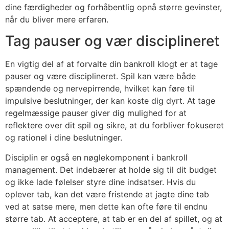
dine færdigheder og forhåbentlig opnå større gevinster,
når du bliver mere erfaren.
Tag pauser og vær disciplineret
En vigtig del af at forvalte din bankroll klogt er at tage
pauser og være disciplineret. Spil kan være både
spændende og nervepirrende, hvilket kan føre til
impulsive beslutninger, der kan koste dig dyrt. At tage
regelmæssige pauser giver dig mulighed for at
reflektere over dit spil og sikre, at du forbliver fokuseret
og rationel i dine beslutninger.
Disciplin er også en nøglekomponent i bankroll
management. Det indebærer at holde sig til dit budget
og ikke lade følelser styre dine indsatser. Hvis du
oplever tab, kan det være fristende at jagte dine tab
ved at satse mere, men dette kan ofte føre til endnu
større tab. At acceptere, at tab er en del af spillet, og at