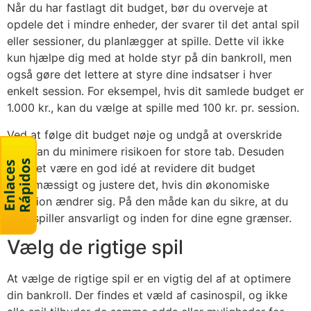
Når du har fastlagt dit budget, bør du overveje at
opdele det i mindre enheder, der svarer til det antal spil
eller sessioner, du planlægger at spille. Dette vil ikke
kun hjælpe dig med at holde styr på din bankroll, men
også gøre det lettere at styre dine indsatser i hver
enkelt session. For eksempel, hvis dit samlede budget er
1.000 kr., kan du vælge at spille med 100 kr. pr. session.
Ved at følge dit budget nøje og undgå at overskride
det, kan du minimere risikoen for store tab. Desuden
kan det være en god idé at revidere dit budget
regelmæssigt og justere det, hvis din økonomiske
situation ændrer sig. På den måde kan du sikre, at du
altid spiller ansvarligt og inden for dine egne grænser.
Vælg de rigtige spil
At vælge de rigtige spil er en vigtig del af at optimere
din bankroll. Der findes et væld af casinospil, og ikke