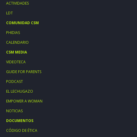
ACTIVIDADES
LDT
COMUNIDAD CSM
PHIDIAS
CALENDARIO
CSM MEDIA
VIDEOTECA
GUIDE FOR PARENTS
PODCAST
EL LECHUGAZO
EMPOWER A WOMAN
NOTICIAS
DOCUMENTOS
CÓDIGO DE ÉTICA